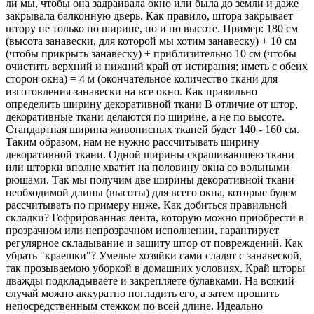
ли мы, чтобы она задраивала окно или была до земли и даже
закрывала балконную дверь. Как правило, штора закрывает
штору не только по ширине, но и по высоте. Пример: 180 см
(высота занавески, для которой мы хотим занавеску) + 10 см
(чтобы прикрыть занавеску) + приблизительно 10 см (чтобы
очистить верхний и нижний край от истирания; иметь с обеих
сторон окна) = 4 м (окончательное количество ткани для
изготовления занавески на все окно. Как правильно
определить ширину декоративной ткани В отличие от штор,
декоративные ткани делаются по ширине, а не по высоте.
Стандартная ширина живописных тканей будет 140 - 160 см.
Таким образом, нам не нужно рассчитывать ширину
декоративной ткани. Одной ширины скрашивающею ткани
или шторки вполне хватит на половину окна со вольными
рюшами. Так мы получим две ширины декоративной ткани
необходимой длины (высоты) для всего окна, которые будем
рассчитывать по примеру ниже. Как добиться правильной
складки? Гофрированная лента, которую можно приобрести в
прозрачном или непрозрачном исполнении, гарантирует
регулярное складывание и защиту штор от повреждений. Как
убрать "краешки"? Умелые хозяйки сами сладят с занавеской,
так прозываемою уборкой в домашних условиях. Край шторы
дважды подкладываете и закрепляете булавками. На всякий
случай можно аккуратно погладить его, а затем прошить
непосредственным стежком по всей длине. Идеально