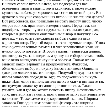
В нашем салоне штор в Киеве, мы подберем для вас
различные типы и виды штор и карнизов, а также можно
купить ткань блэкаут хорошего качестве по низкой цене. Вы
думаете о покупке современных штор и не знаете, что делать?
Вот ряд советов, как правильно выбрать высоту штор, число
метров или как правильно измерить окно. Перед тем, как
подобрать шторы, нужно подумать о нескольких факторах,
которые в дальнейшем облегчат нам выбор и покупку. Во-
первых, у вас есть возможность выбрать один из двух
вариантов штор. Первый вариант - это штучные шторы. У них
точно установленные размеры и уже заровненные края, их
нужно просто повесить. Второй вариант - занавески длины,
для которых указана ширина, а длину вы избираете так, чтобы
ваше окно выглядело наилучшим образом. Только от вас
зависит, какой вариант вы предпочитаете. Факторы,
облегчающие выбор и покупку Высота занавеса Одним из
факторов является высота шторы. Подумайте, куда вы хотите,
чтобы занавеска подходила. Будь то подоконник или чуть
ниже. Или, если вам приставили палку к окну и вы ищете так
именуемую занавеску из многоцветного стекла. Также
узнайте, как и где вы хотите повесить штору. Независимо от
того, шьете ли вы туннель, протягиваете палку или вешаете ее
на клепки. То же самое и с декоративной тканью. Ширина
занавеса Еще один немаловажный фактор - это ширина