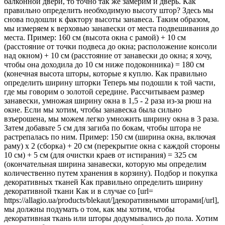
балконной двери, то точно так же замерим и дверь. Как
правильно определить необходимую высоту штор? Здесь мы
снова подошли к фактору высоты занавеса. Таким образом,
мы измеряем к верховью занавески от места подвешивания до
места. Пример: 160 см (высота окна с рамой) + 10 см
(расстояние от точки подвеса до окна; расположение консоли
над окном) + 10 см (расстояние от занавески до окна; я хочу,
чтобы она доходила до 10 см ниже подоконника) = 180 см
(конечная высота шторы, которые я куплю. Как правильно
определить ширину шторки Теперь мы подошли к той части,
где мы говорим о золотой середине. Рассчитываем размер
занавески, умножая ширину окна в 1,5 - 2 раза из-за рюш на
окне. Если мы хотим, чтобы занавеска была сильно
взъерошена, мы можем легко умножить ширину окна в 3 раза.
Затем добавьте 5 см для загиба по бокам, чтобы штора не
растрепалась по ним. Пример: 150 см (ширина окна, включая
раму) x 2 (сборка) + 20 см (перекрытие окна с каждой стороны
10 см) + 5 см (для очистки краев от истирания) = 325 см
(окончательная ширина занавески, которую мы определим
количественно путем хранения в корзину). Подбор и покупка
декоративных тканей Как правильно определить ширину
декоративной ткани Как и в случае со [url=
https://allagio.ua/products/blekaut/]декоративными шторами[/url],
мы должны подумать о том, как мы хотим, чтобы
декоративная ткань или шторы додумывались до пола. Хотим