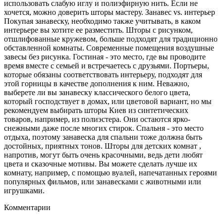
использовать слабую иглу и полиэфирную нить. Если не
хочется, можно доверить шторы мастеру. Занавес vs. интерьер
Покупая занавеску, необходимо также учитывать, в каком
интерьере вы хотите ее разместить. Шторы с рисунком,
отшлифованные кружевом, больше подходят для традиционно
обставленной комнаты. Современные помещения воздушные
завесы без рисунка. Гостиная - это место, где вы проводите
время вместе с семьей и встречаетесь с друзьями. Портьеры,
которые обязаны соответствовать интерьеру, подходят для
этой горницы в качестве дополнения к ним. Неважно,
выберете ли вы занавеску классического белого цвета,
который господствует в домах, или цветовой вариант, но мы
рекомендуем выбирать шторы Киев из синтетических
товаров, например, из полиэстера. Они остаются ярко-
снежными даже после многих стирок. Спальня - это место
отдыха, поэтому занавеска для спальни тоже должна быть
достойных, приятных тонов. Шторы для детских комнат ,
напротив, могут быть очень красочными, ведь дети любят
цвета и сказочные мотивы. Вы можете сделать лучше их
комнату, например, с помощью вуалей, напечатанных героями
популярных фильмов, или занавесками с животными или
игрушками.
Комментарии