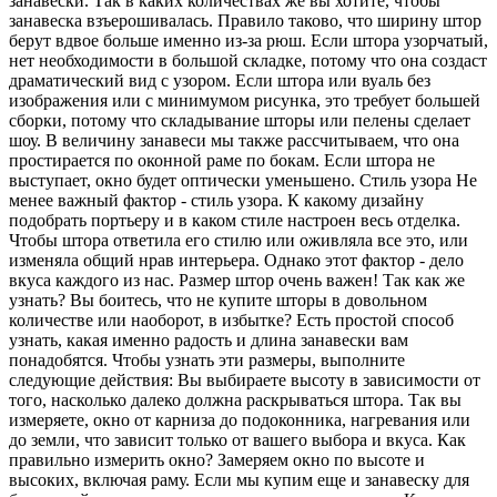
занавески. Так в каких количествах же вы хотите, чтобы
занавеска взъерошивалась. Правило таково, что ширину штор
берут вдвое больше именно из-за рюш. Если штора узорчатый,
нет необходимости в большой складке, потому что она создаст
драматический вид с узором. Если штора или вуаль без
изображения или с минимумом рисунка, это требует большей
сборки, потому что складывание шторы или пелены сделает
шоу. В величину занавеси мы также рассчитываем, что она
простирается по оконной раме по бокам. Если штора не
выступает, окно будет оптически уменьшено. Стиль узора Не
менее важный фактор - стиль узора. К какому дизайну
подобрать портьеру и в каком стиле настроен весь отделка.
Чтобы штора ответила его стилю или оживляла все это, или
изменяла общий нрав интерьера. Однако этот фактор - дело
вкуса каждого из нас. Размер штор очень важен! Так как же
узнать? Вы боитесь, что не купите шторы в довольном
количестве или наоборот, в избытке? Есть простой способ
узнать, какая именно радость и длина занавески вам
понадобятся. Чтобы узнать эти размеры, выполните
следующие действия: Вы выбираете высоту в зависимости от
того, насколько далеко должна раскрываться штора. Так вы
измеряете, окно от карниза до подоконника, нагревания или
до земли, что зависит только от вашего выбора и вкуса. Как
правильно измерить окно? Замеряем окно по высоте и
высоких, включая раму. Если мы купим еще и занавеску для