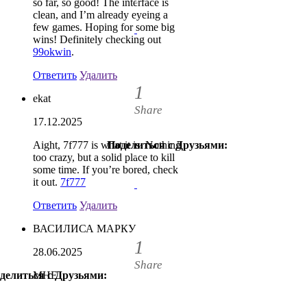
so far, so good! The interface is
clean, and I’m already eyeing a
few games. Hoping for some big
wins! Definitely checking out
99okwin
.
Ответить
Удалить
1
ekat
Share
17.12.2025
Aight, 7f777 is what it is. Nothing
Поделиться с Друзьями:
1
too crazy, but a solid place to kill
some time. If you’re bored, check
it out.
7f777
Ответить
Удалить
ВАСИЛИСА МАРКУ
1
28.06.2025
Share
делиться с Друзьями:
МНЕ
1