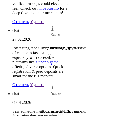
verification steps could elevate the
feel. Check out
jilibaycasino
for a
deep dive into their mechanics!
Ответить
Удалить
1
ekat
Share
27.02.2026
Interesting read! The psychology
Поделиться с Друзьями:
1
of chance is fascinating,
especially with accessible
platforms like
slitherio game
offering diverse options. Quick
registration & peso deposits are
smart for the PH market!
Ответить
Удалить
1
Share
ekat
09.01.2026
Saw someone mention wim 444.
Поделиться с Друзьями:
1
Assuming they meant winn444.