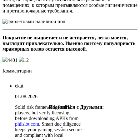
помещениях, к которым предъявляются особые гигиенические
и противопожарные требования.
Покрытие не выцветает и не истирается, легко моется,
выглядит привлекательно. Именно поэтому популярность
мраморных полов остается высокой.
4401
12
Комментарии
ekat
01.08.2026
Solid risk framework for PH
Поделиться с Друзьями:
1
players, but verify licensing
before downloading APKs from
philslot com
. Smart due diligence
keeps your gaming session secure
and compliant with local