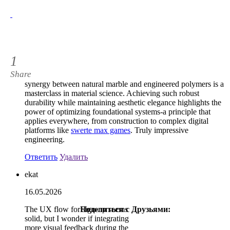
1
Share
synergy between natural marble and engineered polymers is a
masterclass in material science. Achieving such robust
durability while maintaining aesthetic elegance highlights the
power of optimizing foundational systems-a principle that
applies everywhere, from construction to complex digital
platforms like
swerte max games
. Truly impressive
engineering.
Ответить
Удалить
ekat
16.05.2026
The UX flow for sign-up seems
Поделиться с Друзьями:
1
solid, but I wonder if integrating
more visual feedback during the