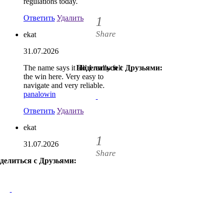
regulations today.
Ответить
Удалить
1
Share
ekat
31.07.2026
The name says it all! I really felt
Поделиться с Друзьями:
1
the win here. Very easy to
navigate and very reliable.
panalowin
Ответить
Удалить
ekat
1
31.07.2026
Share
делиться с Друзьями:
1