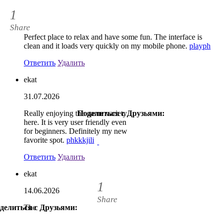
1
Share
Perfect place to relax and have some fun. The interface is
clean and it loads very quickly on my mobile phone.
playph
Ответить
Удалить
ekat
31.07.2026
Really enjoying the game variety
Поделиться с Друзьями:
1
here. It is very user friendly even
for beginners. Definitely my new
favorite spot.
phkkkjili
Ответить
Удалить
ekat
1
14.06.2026
Share
делиться с Друзьями:
The
1