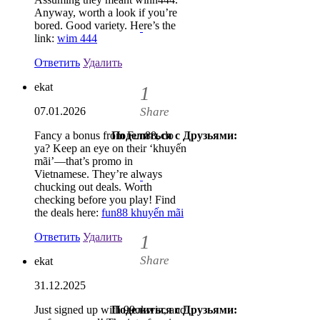
Anyway, worth a look if you’re
bored. Good variety. Here’s the
link:
wim 444
Ответить
Удалить
ekat
1
Share
07.01.2026
Fancy a bonus from Fun88, do
Поделиться с Друзьями:
1
ya? Keep an eye on their ‘khuyến
mãi’—that’s promo in
Vietnamese. They’re always
chucking out deals. Worth
checking before you play! Find
the deals here:
fun88 khuyến mãi
Ответить
Удалить
1
Share
ekat
31.12.2025
Just signed up with 99okwin, and
Поделиться с Друзьями:
1