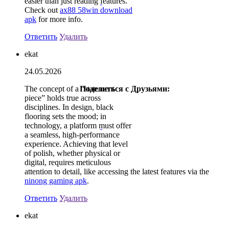
easier than just reading features.
Check out
ax88 58win download
apk
for more info.
Ответить
Удалить
ekat
24.05.2026
The concept of a “statement
Поделиться с Друзьями:
piece” holds true across
disciplines. In design, black
flooring sets the mood; in
technology, a platform must offer
a seamless, high-performance
experience. Achieving that level
of polish, whether physical or
digital, requires meticulous
attention to detail, like accessing the latest features via the
ninong gaming apk
.
Ответить
Удалить
ekat