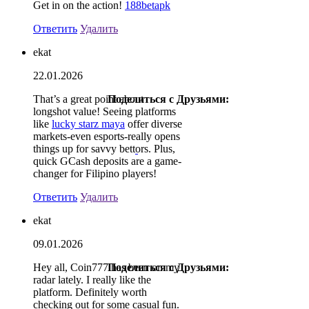
Get in on the action!
188betapk
Ответить
Удалить
ekat
22.01.2026
That’s a great point about
Поделиться с Друзьями:
longshot value! Seeing platforms
like
lucky starz maya
offer diverse
markets-even esports-really opens
things up for savvy bettors. Plus,
quick GCash deposits are a game-
changer for Filipino players!
Ответить
Удалить
ekat
09.01.2026
Hey all, Coin777 has been on my
Поделиться с Друзьями:
radar lately. I really like the
platform. Definitely worth
checking out for some casual fun.