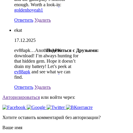
enough. Worth a look-in:
goldenhoyeah1
Ответить
Удалить
ekat
17.12.2025
ev88apk…Another APK
Поделиться с Друзьями:
download! I’m always hunting for
that hidden gem. Hope it doesn’t
drain my battery! Let’s peek at
ev88apk
and see what we can
find.
Ответить
Удалить
Авторизироваться
или войти через:
Хотите оставить комментарий без авторизации?
Ваше имя