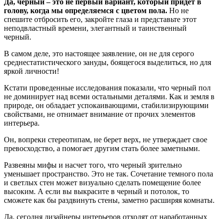
Да, черный – это не первый вариант, который придет в
голову, когда мы определяемся с цветом пола.
Но не
спешите отбросить его, закройте глаза и представьте этот
неподвластный времени, элегантный и таинственный
черный.
В самом деле, это настоящее заявление, он не для серого
среднестатистического зануды, боящегося выделиться, но для
яркой личности!
Кстати проведенные исследования показали, что черный пол
не доминирует над всеми остальными деталями. Как и земля в
природе, он обладает успокаивающими, стабилизирующими
свойствами, не отнимает внимание от прочих элементов
интерьера.
Он, вопреки стереотипам, не берет верх, не утверждает свое
превосходство, а помогает другим стать более заметными.
Развеяны мифы и насчет того, что черный зрительно
уменьшает пространство. Это не так. Сочетание темного пола
и светлых стен может визуально сделать помещение более
высоким. А если вы выкрасите в черный и потолок, то
сможете как бы раздвинуть стены, заметно расширяя комнаты.
Да, сегодня дизайнеры интерьеров отходят от наработанных