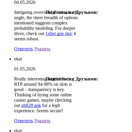
04.05.2026
Intriguing overview! From a math
Поделиться с Друзьями:
angle, the sheer breadth of options
mentioned suggests complex
probability modeling. For deeper
dives, check out
1xbet app slot
; it
seems robust.
Ответить
Удалить
ekat
01.05.2026
Really interesting article! Seeing
Поделиться с Друзьями:
RTP around 94-98% on slots is
good – transparency is key.
Thinking of trying some online
casino games, maybe checking
out
ph828 apk
for a legit
experience. Seems secure!
Ответить
Удалить
ekat