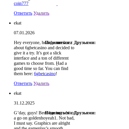
coin777
Ответить
Удалить
ekat
07.01.2026
Hey everyone, heard some buzz
Поделиться с Друзьями:
about 6gbetcasino and decided to
give it a try. It’s got a slick
interface and a ton of different
games to choose from. Had a
good time so far. You can find
them here:
6gbetcasino
!
Ответить
Удалить
ekat
31.12.2025
G’day, guys! Been having a bit of
Поделиться с Друзьями:
a go on goldenhoyeah1. Not bad,
I must say. Graphics are alright
and the gameplay’s smooth