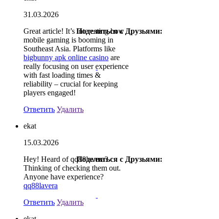
31.03.2026
Great article! It’s interesting how
Поделиться с Друзьями:
mobile gaming is booming in
Southeast Asia. Platforms like
bigbunny apk online casino
are
really focusing on user experience
with fast loading times &
reliability – crucial for keeping
players engaged!
Ответить
Удалить
ekat
15.03.2026
Hey! Heard of qq88lavera?
Поделиться с Друзьями:
Thinking of checking them out.
Anyone have experience?
qq88lavera
Ответить
Удалить
ekat