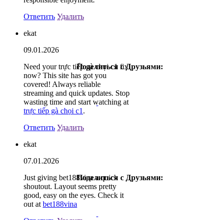
Ответить
Удалить
ekat
09.01.2026
Need your trực tiếp gà chọi c1 fix
Поделиться с Друзьями:
now? This site has got you
covered! Always reliable
streaming and quick updates. Stop
wasting time and start watching at
trực tiếp gà chọi c1
.
Ответить
Удалить
ekat
07.01.2026
Just giving bet188vina a quick
Поделиться с Друзьями:
shoutout. Layout seems pretty
good, easy on the eyes. Check it
out at
bet188vina