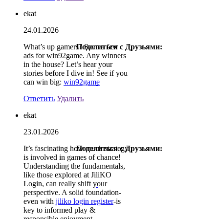
ekat
24.01.2026
What’s up gamers? Seen a few
Поделиться с Друзьями:
ads for win92game. Any winners
in the house? Let’s hear your
stories before I dive in! See if you
can win big:
win92game
Ответить
Удалить
ekat
23.01.2026
It’s fascinating how much strategy
Поделиться с Друзьями:
is involved in games of chance!
Understanding the fundamentals,
like those explored at JiliKO
Login, can really shift your
perspective. A solid foundation-
even with
jiliko login register
-is
key to informed play &
responsible enjoyment.