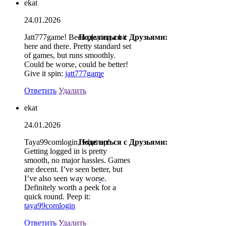
ekat
24.01.2026
Jatt777game! Been playing a bit
Поделиться с Друзьями:
here and there. Pretty standard set
of games, but runs smoothly.
Could be worse, could be better!
Give it spin:
jatt777game
Ответить
Удалить
ekat
24.01.2026
Taya99comlogin, what up!
Поделиться с Друзьями:
Getting logged in is pretty
smooth, no major hassles. Games
are decent. I’ve seen better, but
I’ve also seen way worse.
Definitely worth a peek for a
quick round. Peep it:
taya99comlogin
Ответить
Удалить