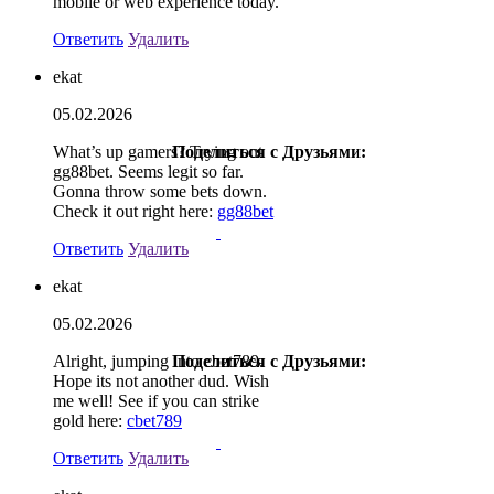
mobile or web experience today.
Ответить
Удалить
ekat
05.02.2026
What’s up gamers? Trying out
Поделиться с Друзьями:
gg88bet. Seems legit so far.
Gonna throw some bets down.
Check it out right here:
gg88bet
Ответить
Удалить
ekat
05.02.2026
Alright, jumping into cbet789.
Поделиться с Друзьями:
Hope its not another dud. Wish
me well! See if you can strike
gold here:
cbet789
Ответить
Удалить