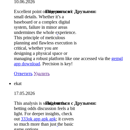
10.06.2026
Excellent point on the power of
Поделиться с Друзьями:
small details. Whether it’s a
baseboard or a complex digital
system, failure in minor areas
undermines the whole experience.
This principle of meticulous
planning and flawless execution is
critical, whether you are
designing a physical space or
managing a robust platform like one accessed via the
gemgl
app download
. Precision is key!
Ответить
Удалить
ekat
17.05.2026
This analysis is solid, but the
Поделиться с Друзьями:
betting odds discussion feels a bit
light. For deeper insights, check
out
333ok app apk apk
; it covers
so much more than just the basic
game options.