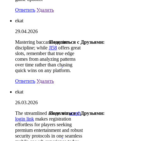
Ответить
Удалить
ekat
29.04.2026
Mastering baccarat requires
Поделиться с Друзьями:
discipline; while
Jl58
offers great
slots, remember that true edge
comes from analyzing patterns
over time rather than chasing
quick wins on any platform.
Ответить
Удалить
ekat
26.03.2026
The streamlined access via
Поделиться с Друзьями:
aceph
login link
makes registration
effortless for players seeking
premium entertainment and robust
security protocols in one seamless