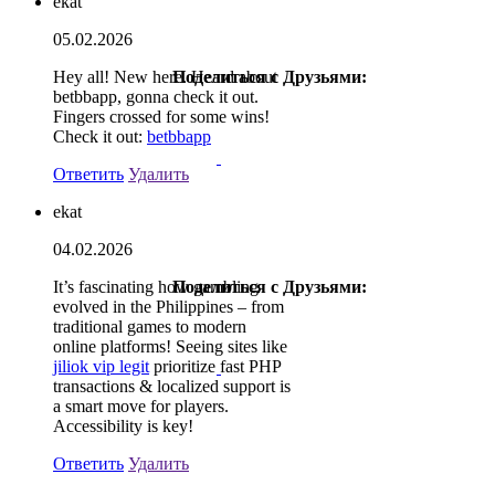
ekat
05.02.2026
Hey all! New here. Heard about
Поделиться с Друзьями:
betbbapp, gonna check it out.
Fingers crossed for some wins!
Check it out:
betbbapp
Ответить
Удалить
ekat
04.02.2026
It’s fascinating how gambling
Поделиться с Друзьями:
evolved in the Philippines – from
traditional games to modern
online platforms! Seeing sites like
jiliok vip legit
prioritize fast PHP
transactions & localized support is
a smart move for players.
Accessibility is key!
Ответить
Удалить