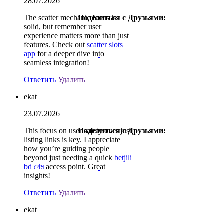
28.07.2026
The scatter mechanic focus is
Поделиться с Друзьями:
solid, but remember user
experience matters more than just
features. Check out
scatter slots
app
for a deeper dive into
seamless integration!
Ответить
Удалить
ekat
23.07.2026
This focus on user safety over just
Поделиться с Друзьями:
listing links is key. I appreciate
how you’re guiding people
beyond just needing a quick
betjili
bd গেম
access point. Great
insights!
Ответить
Удалить
ekat