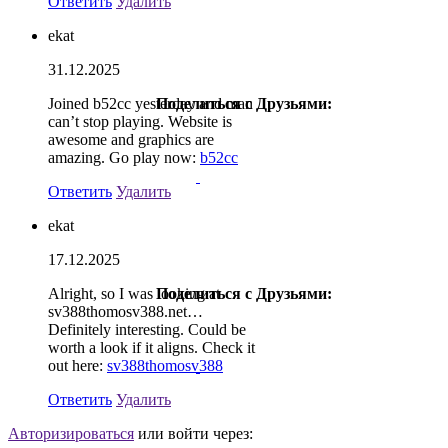
Ответить
Удалить
ekat
31.12.2025
Joined b52cc yesterday and man
Поделиться с Друзьями:
can’t stop playing. Website is
awesome and graphics are
amazing. Go play now:
b52cc
Ответить
Удалить
ekat
17.12.2025
Alright, so I was looking at
Поделиться с Друзьями:
sv388thomosv388.net…
Definitely interesting. Could be
worth a look if it aligns. Check it
out here:
sv388thomosv388
Ответить
Удалить
Авторизироваться
или войти через: