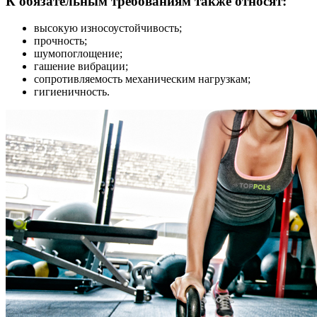
К обязательным требованиям также относят:
высокую износоустойчивость;
прочность;
шумопоглощение;
гашение вибрации;
сопротивляемость механическим нагрузкам;
гигиеничность.