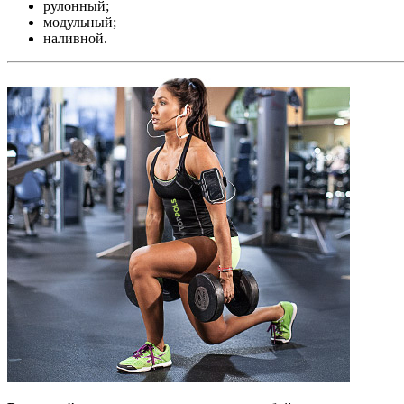
рулонный;
модульный;
наливной.