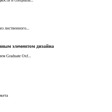
ости и специаль...
из лиственного...
авным элементом дизайна
м Graduate Oxf...
ркета