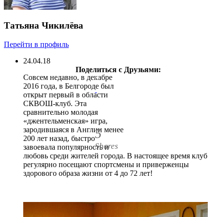
Татьяна Чикилёва
Перейти в профиль
24.04.18
Поделиться с Друзьями:
3
Совсем недавно, в декабре
2
2016 года, в Белгороде был
открыт первый в области
СКВОШ-клуб. Эта
сравнительно молодая
«джентельменская» игра,
зародившаяся в Англии менее
5
200 лет назад, быстро
Shares
завоевала популярность и
любовь среди жителей города. В настоящее время клуб
регулярно посещают спортсмены и приверженцы
здорового образа жизни от 4 до 72 лет!